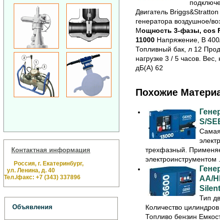
подключе
Двигатель Briggs&Stratto
генератора воздушное/во
М
ощность 3-фазы, cos F=
11000
Напряжение, В 400/
Топливный бак, л 12 Про
нагрузке 3 / 5 часов.
Вес, 
дБ(А) 62
Похожие Матери
Гене
S/SE
Самая
элект
трехфазный. Применяе
Контактная информация
электроинструментом .
Россия, г. Екатеринбург,
Гене
ул. Ленина, д. 40
Тел./факс: +7 (343) 337896
AA/H
Silent
Тип д
Количество цилиндров
Объявления
Топливо бензин Емкость