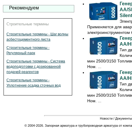
Гене
Рекомендуем
AA/S
Silent
Элект
Строительные термины
Применяется для авар
электроинструментом 
Строительные термины - Шаг волны
Гене
асбестоцементного листа
AA/H
Строительные термины -
Тип д
Регулярный парк
Колич
мин 2500/3150 Топливо
Строительные термины - Система
Ном. ...
водоподготовки с дозированной
Гене
подачей реагентов
AA/H
Строительные термины -
Тип д
Уплотнение осадка сточных вод
Колич
мин 2500/3150 Топливо
Ном. ...
Новости
/
Документы
© 2004-2026. Запорная арматура и трубопроводная арматура от компа