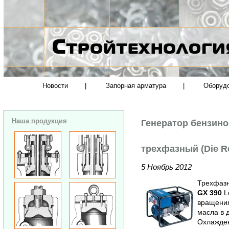
Новости
|
Запорная арматура
|
Оборуд
Наша продукция
Генератор бензин
трехфазный (Die R
5 Ноябрь 2012
Трехфазн
GX 390
L
вращения
масла в д
Охлажден