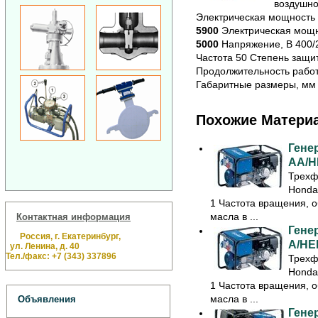
воздушно
Электрическая мощность г
5900
Электрическая мощно
5000
Напряжение, В 400/23
Частота 50 Степень защит
Продолжительность работы
Габаритные размеры, мм 
Похожие Матери
Гене
AA/H
Трехф
Honda
1 Частота вращения, о
масла в ...
Контактная информация
Гене
Россия, г. Екатеринбург,
A/HE
ул. Ленина, д. 40
Тел./факс: +7 (343) 337896
Трехф
Honda
1 Частота вращения, о
масла в ...
Объявления
Гене