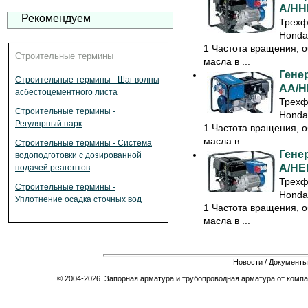
A/HH
Рекомендуем
Трехф
Honda
1 Частота вращения, о
Строительные термины
масла в ...
Гене
Строительные термины - Шаг волны
AA/H
асбестоцементного листа
Трехф
Строительные термины -
Honda
Регулярный парк
1 Частота вращения, о
масла в ...
Строительные термины - Система
Гене
водоподготовки с дозированной
A/HЕ
подачей реагентов
Трехф
Строительные термины -
Honda
Уплотнение осадка сточных вод
1 Частота вращения, о
масла в ...
Новости
/
Документы
© 2004-2026. Запорная арматура и трубопроводная арматура от компа