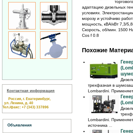
торговог
адаптацию дизельных ге
условиях.
Электростанции
морозу и устойчиво работ
мощность, кВА/кВт 7,3/5
Скорость, об/мин. 1500 Н
Cos f 0.8
Похожие Матери
Гене
(Lom
шумо
Дизел
трехфазная в шумозащ
Контактная информация
Lombardini. Применяетс
Гене
Россия, г. Екатеринбург,
(Lom
ул. Ленина, д. 40
Тел./факс: +7 (343) 337896
Дизел
трехф
Lombardini. Применяет
источника ...
Объявления
Гене