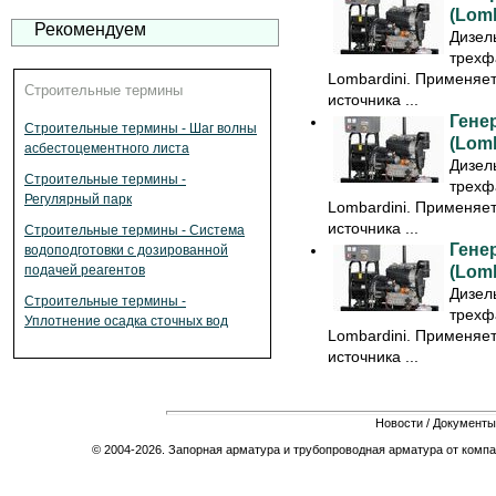
(Lom
Рекомендуем
Дизел
трехф
Lombardini. Применяет
Строительные термины
источника ...
Гене
Строительные термины - Шаг волны
(Lom
асбестоцементного листа
Дизел
Строительные термины -
трехф
Регулярный парк
Lombardini. Применяет
источника ...
Строительные термины - Система
Гене
водоподготовки с дозированной
(Lom
подачей реагентов
Дизел
Строительные термины -
трехф
Уплотнение осадка сточных вод
Lombardini. Применяет
источника ...
Новости
/
Документы
© 2004-2026. Запорная арматура и трубопроводная арматура от компа