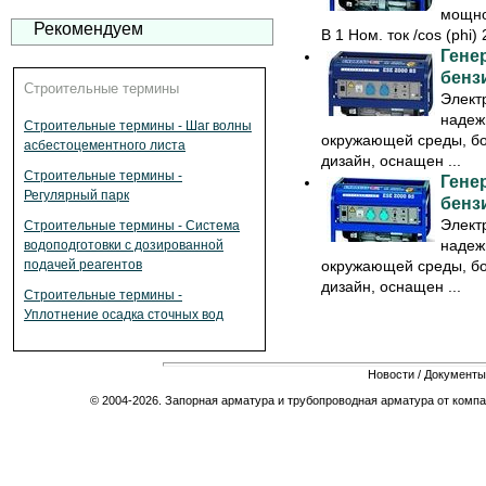
мощно
Рекомендуем
В 1 Ном. ток /cos (phi)
Гене
бенз
Строительные термины
Элект
надеж
Строительные термины - Шаг волны
окружающей среды, бо
асбестоцементного листа
дизайн, оснащен ...
Строительные термины -
Гене
Регулярный парк
бенз
Элект
Строительные термины - Система
надеж
водоподготовки с дозированной
окружающей среды, бо
подачей реагентов
дизайн, оснащен ...
Строительные термины -
Уплотнение осадка сточных вод
Новости
/
Документы
© 2004-2026. Запорная арматура и трубопроводная арматура от компа