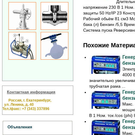
Длительн
напряжение 230 В 1 Ном. т
защиты 50 Hz/IP 23 Констр
Рабочий обьём 81 cм3 Мощ
бака (л) Бензин /5,5 Врем
Система пуска Реверсивн
Похожие Матери
Гене
бенз
Элект
4000 
значительно увеличив
трубчатая рама ...
Гене
Контактная информация
бенз
Россия, г. Екатеринбург,
Макс.
ул. Ленина, д. 40
Тел./факс: +7 (343) 337896
мощно
В 1 Ном. ток /cos (phi)
Гене
бенз
Объявления
Макс.