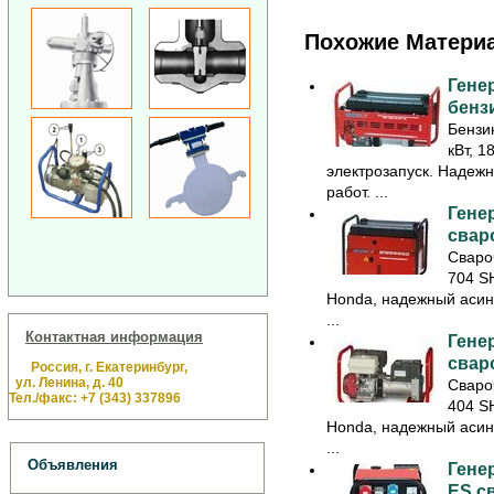
Похожие Матери
Гене
бенз
Бензи
кВт, 18
электрозапуск. Наде
работ. ...
Гене
свар
Сваро
704 S
Honda, надежный асин
...
Контактная информация
Гене
свар
Россия, г. Екатеринбург,
ул. Ленина, д. 40
Сваро
Тел./факс: +7 (343) 337896
404 S
Honda, надежный асин
...
Объявления
Гене
ES с