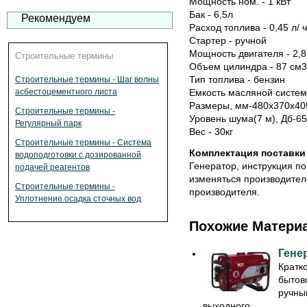
Мощность ном. - 1 кВт
Бак - 6,5л
Рекомендуем
Расход топлива - 0,45 л/ 
Стартер - ручной
Мощность двигателя - 2,8 
Строительные термины
Объем цилиндра - 87 см3
Тип топлива - бензин
Строительные термины - Шаг волны
Емкость масляной систем
асбестоцементного листа
Размеры, мм-480х370х40
Строительные термины -
Уровень шума(7 м), Дб-65
Регулярный парк
Вес - 30кг
Строительные термины - Система
Комплектация поставки
водоподготовки с дозированной
Генератор, инструкция по
подачей реагентов
изменяться производител
Строительные термины -
производителя.
Уплотнение осадка сточных вод
Похожие Матери
Гене
Кратк
бытов
ручны
выходного ...