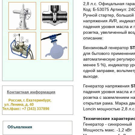
2,8 л.с. Офицальная гаран
Код: Б-53075 Артикул: 24
Ручной стартер, большой 
напряжения AVR, индикато
падения уровня масла и 
розетка, увеличенный во
описание:
Бензиновый генератор
ST
для бытового применения 
автоматическую регулиро
менее 5 %), индикатор ур
одной заправке, вольтме
выходе.
Генератор напряжения
S
падения уровня масла и 
Контактная информация
розетка с заземлением н
Россия, г. Екатеринбург,
открытая рама. Марка дв
ул. Ленина, д. 40
Loncin мощностью 2,8 л.с
Тел./факс: +7 (343) 337896
Технические характери
Генератор - синхронный
Объявления
Мощность макс. -1,2 кВт