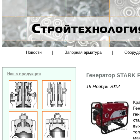
Новости
|
Запорная арматура
|
Оборуд
Наша продукция
Генератор STARK 
19 Ноябрь 2012
Кра
Ге
ге
ста
вых
топ
мак