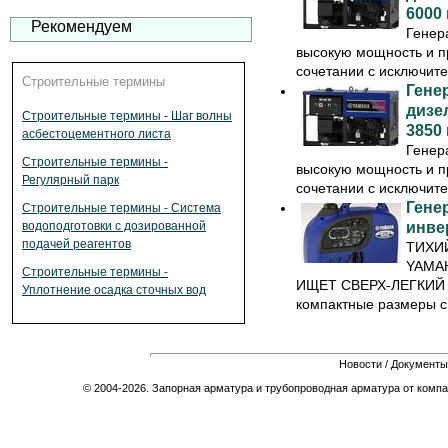
6000 
Рекомендуем
Генер
высокую мощность и п
сочетании с исключите
Строительные термины
Гене
дизе
Строительные термины - Шаг волны
3850 
асбестоцементного листа
Генер
Строительные термины -
высокую мощность и п
Регулярный парк
сочетании с исключите
Гене
Строительные термины - Система
инве
водоподготовки с дозированной
подачей реагентов
ТИХИ
YAMAH
Строительные термины -
ИЩЕТ СВЕРХ-ЛЕГКИЙ 
Уплотнение осадка сточных вод
компактные размеры с 
Новости
/
Документы
© 2004-2026. Запорная арматура и трубопроводная арматура от компа