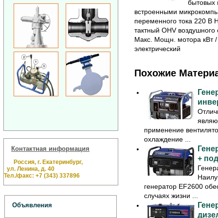
бытовых п
встроенными микрокомпь
переменного тока 220 В Н
тактный OHV воздушного 
Макс. Мощн. мотора кВт / л
электрический
Похожие Матери
Гене
инве
Отлич
являю
применение вентилято
охлаждение ...
Гене
Контактная информация
+ под
Россия, г. Екатеринбург,
Генер
ул. Ленина, д. 40
Тел./факс: +7 (343) 337896
Наилу
генератор EF2600 обес
случаях жизни ...
Гене
Объявления
дизе