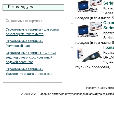
Serie
Рекомендуем
Кратк
Series
насадок (в том числе S
Строительные термины
Сете
Serie
Строительные термины - Шаг волны
Кратк
асбестоцементного листа
Series
Строительные термины -
насадок (в том числе S
Регулярный парк
Грав
Кратк
Строительные термины - Система
DREME
водоподготовки с дозированной
"буквы
подачей реагентов
глубиной обработки, ...
Строительные термины -
Уплотнение осадка сточных вод
Новости
/
Документы
© 2004-2026. Запорная арматура и трубопроводная арматура от компа