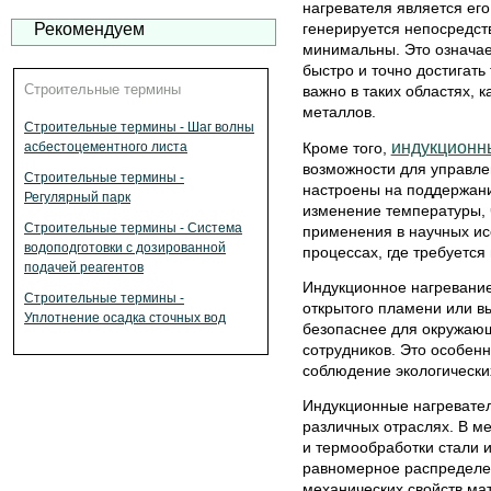
нагревателя является его
Рекомендуем
генерируется непосредст
минимальны. Это означае
быстро и точно достигать
Строительные термины
важно в таких областях, 
металлов.
Строительные термины - Шаг волны
индукционн
асбестоцементного листа
Кроме того,
возможности для управле
Строительные термины -
настроены на поддержани
Регулярный парк
изменение температуры, 
Строительные термины - Система
применения в научных ис
водоподготовки с дозированной
процессах, где требуется
подачей реагентов
Индукционное нагревание 
Строительные термины -
открытого пламени или в
Уплотнение осадка сточных вод
безопаснее для окружающ
сотрудников. Это особенн
соблюдение экологически
Индукционные нагревате
различных отраслях. В ме
и термообработки стали и
равномерное распределе
механических свойств ма