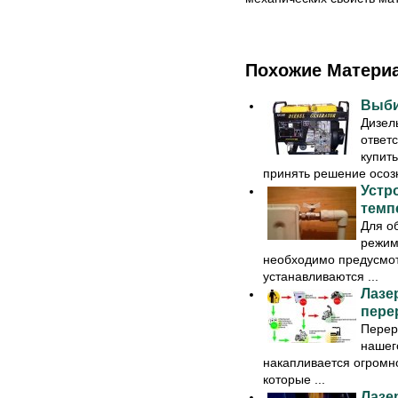
Похожие Матери
Выби
Дизел
ответс
купит
принять решение осозн
Устр
темп
Для о
режим
необходимо предусмот
устанавливаются ...
Лазе
пере
Перер
нашег
накапливается огромно
которые ...
Лазе