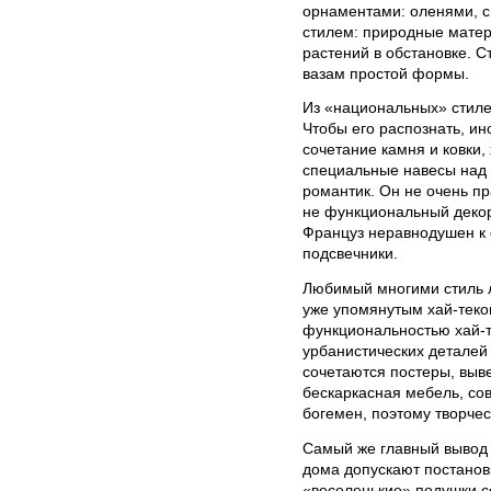
орнаментами: оленями, с
стилем: природные матер
растений в обстановке. С
вазам простой формы.
Из «национальных» стиле
Чтобы его распознать, ин
сочетание камня и ковки
специальные навесы над 
романтик. Он не очень п
не функциональный декор
Француз неравнодушен к 
подсвечники.
Любимый многими стиль л
уже упомянутым хай-теком
функциональностью хай-т
урбанистических деталей
сочетаются постеры, выве
бескаркасная мебель, со
богемен, поэтому творчес
Самый же главный вывод 
дома допускают постановк
«веселенькие» подушки со