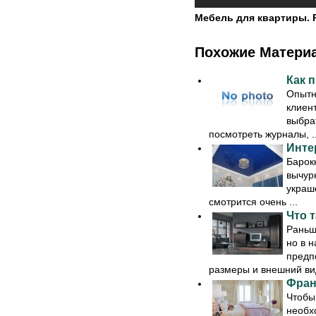
Мебель для квартиры. 
Похожие Матери
Как 
Опытн
клиент
выбра
посмотреть журналы, ..
Инте
Барок
вычурн
украш
смотрится очень ...
Что 
Раньш
но в 
предп
размеры и внешний вид
Фран
Чтобы
необх