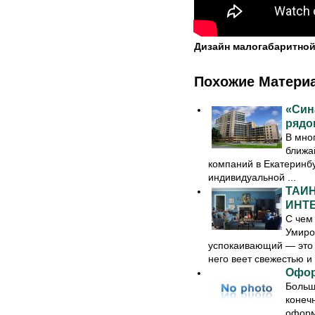
Дизайн малогабаритно
Похожие Матери
«Син
рядо
В мно
ближа
компаний в Екатеринбу
индивидуальной ...
ТАИ
ИНТ
С чем
Умиро
успокаивающий — это в
него веет свежестью и .
Офор
Больши
конечн
оформ