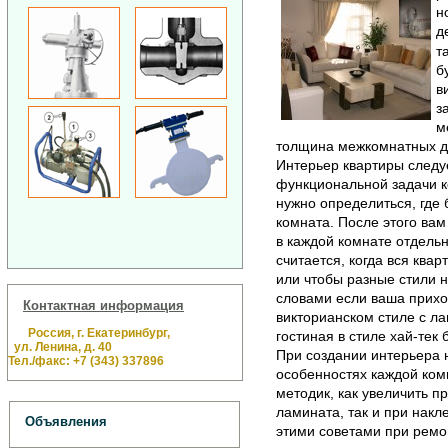
н
д
т
б
в
з
м
толщина межкомнатных д
Интерьер квартиры следу
функциональной задачи ко
нужно определиться, где б
комната. После этого вам
в каждой комнате отдельн
считается, когда вся ква
или чтобы разные стили 
словами если ваша прихо
Контактная информация
викторианском стиле с л
Россия, г. Екатеринбург,
гостиная в стиле хай-тек
ул. Ленина, д. 40
При создании интерьера 
Тел./факс: +7 (343) 337896
особенностях каждой ком
методик, как увеличить п
ламината, так и при накл
Объявления
этими советами при ремо