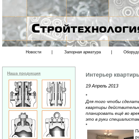
Новости
|
Запорная арматура
|
Оборуд
Наша продукция
Интерьер квартир
19 Апрель 2013
*
Для того чтобы сделать
квартиры действительно
планировать ещё во вр
это в руки специалистам 
*
П
р