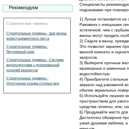
Специалисты рекомендую
Рекомендуем
подсказками при планиро
1) Лучше остановится на
Строительные термины
Раковина с изящными лин
эстетичной, чем с грубым
Строительные термины - Шаг волны
ванны могут придать осо
асбестоцементного листа
2) Сядьте в ванну, прежд
Это позволит заранее пр
Строительные термины -
ванной комнаты и оценит
Регулярный парк
запросов.
Строительные термины - Система
3) Выберите прочные мат
водоподготовки с дозированной
мраморные и каменные п
подачей реагентов
водостойкостью.
Строительные термины -
4) Приобретите стильные
Уплотнение осадка сточных вод
зеркало над раковиной в
обилие зеркальных повер
5) Используйте лишнее м
пространством для узкого
средства гигиены, или, с
6) Продумайте место для
Достаточно обширное про
узкая душевая кабинка, а
меньше