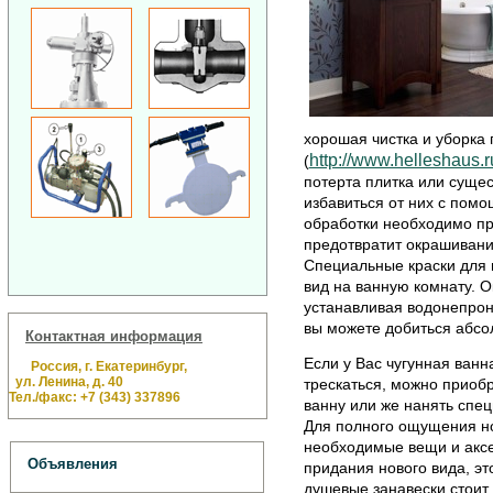
хорошая чистка и уборка
http://www.helleshaus.r
(
потерта плитка или суще
избавиться от них с пом
обработки необходимо пр
предотвратит окрашивани
Специальные краски для 
вид на ванную комнату. О
устанавливая водонепрон
вы можете добиться абсо
Контактная информация
Если у Вас чугунная ванн
Россия, г. Екатеринбург,
ул. Ленина, д. 40
трескаться, можно приоб
Тел./факс: +7 (343) 337896
ванну или же нанять спе
Для полного ощущения но
необходимые вещи и акс
Объявления
придания нового вида, эт
душевые занавески стоит 