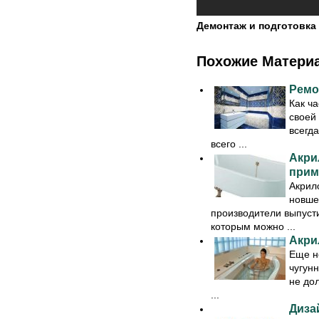
Демонтаж и подготовка
Похожие Матери
Ремо
Как ча
своей 
всегда
всего ...
Акри
прим
Акрил
новше
производители выпуст
которым можно ...
Акри
Еще не
чугунн
не до
...
Диза