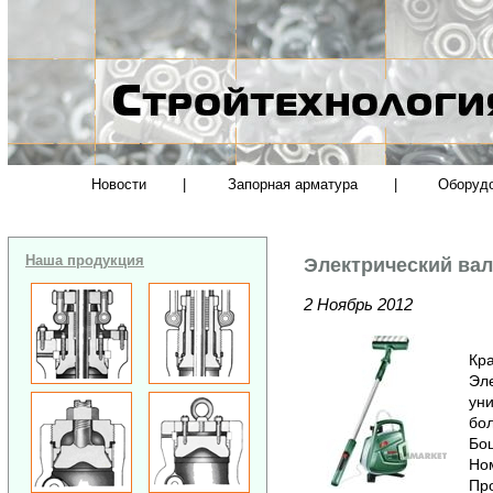
Новости
|
Запорная арматура
|
Оборуд
Наша продукция
Электрический ва
2 Ноябрь 2012
Кра
Эл
уни
бол
Бош
Ном
Про