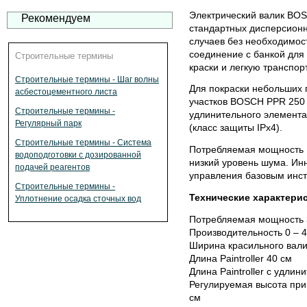
Электрический валик BOS
Рекомендуем
стандартных дисперсионн
случаев без необходимос
соединение с банкой для
Строительные термины
краски и легкую транспор
Строительные термины - Шаг волны
Для покраски небольших
асбестоцементного листа
участков BOSCH PPR 250 
Строительные термины -
удлинительного элемента
Регулярный парк
(класс защиты IPx4).
Строительные термины - Система
Потребляемая мощность B
водоподготовки с дозированной
низкий уровень шума. Ин
подачей реагентов
управления базовым инс
Строительные термины -
Технические характери
Уплотнение осадка сточных вод
Потребляемая мощность 
Производительность 0 – 4
Ширина красильного вали
Длина Paintroller 40 см
Длина Paintroller с удли
Регулируемая высота при 
см