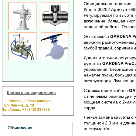
Официальная гарантия - 3
Код: Б-30202 Артикул: 08
Регулируемая по высоте и
включение, большая кноп
надежной работы. Полное
Электрокоса
GARDENA Pr
верхним расположением 
грубой травой, сорняками
Дополнительная регулиру
рукоятка
GARDENA ProCu
управления, безопасное 
нажатие пуска, большая 
эксплуатации. Лучшая це
С фиксатором кабеля
GA
Контактная информация
с плечевым ремнем для у
Россия, г. Екатеринбург,
мощная система с 2-мя л
ул. Ленина, д. 40
корда.
Тел./факс: +7 (343) 337896
Легкая замена кассеты с
толщиной 2,0 мм и длинн
Объявления
инструмента.