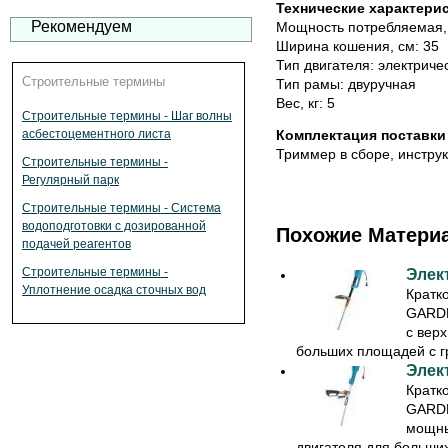
Технические характери
Рекомендуем
Мощность потребляемая, 
Ширина кошения, см: 35
Тип двигателя: электриче
Строительные термины
Тип рамы: двуручная
Вес, кг: 5
Строительные термины - Шаг волны
Комплектация поставки
асбестоцементного листа
Триммер в сборе, инструк
Строительные термины -
Регулярный парк
Строительные термины - Система
водоподготовки с дозированной
Похожие Матери
подачей реагентов
Строительные термины -
Элек
Уплотнение осадка сточных вод
Кратк
GARDE
с вер
больших площадей с гр
Элек
Кратк
GARDE
мощны
двигателя для больших