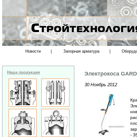
Новости
|
Запорная арматура
|
Оборуд
Наша продукция
Электрокоса GARD
30 Ноябрь 2012
Кра
Эл
но
ра
пло
зар
- 3