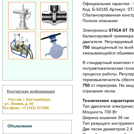
Официальная гарантия - 5
Код: Б-50185 Артикул: ST
Сбалансированная констр
Полное описание:
Электрокоса
STIGA ST 75
балансировкой триммера
двигателя. Регулируемый
750
защищенный по всей 
смазывающейся обшивкой
В стандартный комплект 
полуавтоматическая голо
процессе работы. Регули
термовыключатель обесп
750
от перегрева. На защ
отрезания лески.
Контактная информация
Россия, г. Екатеринбург,
Технические характерис
ул. Ленина, д. 40
Тип двигателя электричес
Тел./факс: +7 (343) 337896
Мощность 700 Вт
Ширина кошения 36 см
Тип режущего инструмент
Объявления
Две лески диаметром 2,4