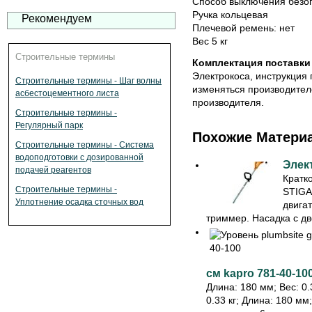
Способ выключения безо
Ручка кольцевая
Рекомендуем
Плечевой ремень: нет
Вес 5 кг
Строительные термины
Комплектация поставки 
Электрокоса, инструкция 
Строительные термины - Шаг волны
изменяться производител
асбестоцементного листа
производителя.
Строительные термины -
Регулярный парк
Похожие Матери
Строительные термины - Система
водоподготовки с дозированной
Элек
подачей реагентов
Кратк
Строительные термины -
STIGA
Уплотнение осадка сточных вод
двига
триммер. Насадка с дво
см kapro 781-40-10
Длина: 180 мм; Вес: 0.3
0.33 кг; Длина: 180 мм