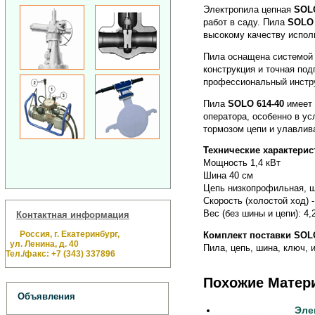
Электропила цепная
SOLO
работ в саду. Пила
SOLO 
высокому качеству испол
Пила оснащена системо
конструкция и точная по
профессиональный инстр
Пила
SOLO 614-40
имеет 
оператора, особенно в у
тормозом цепи и улавлив
Технические характерис
Мощность 1,4 кВт
Шина 40 см
Цепь низкопрофильная, ш
Скорость (холостой ход) -
Вес (без шины и цепи): 4,2
Контактная информация
Россия, г. Екатеринбург,
Комплект поставки SOLO
ул. Ленина, д. 40
Пила, цепь, шина, ключ, 
Тел./факс: +7 (343) 337896
Похожие Матер
Объявления
Эле