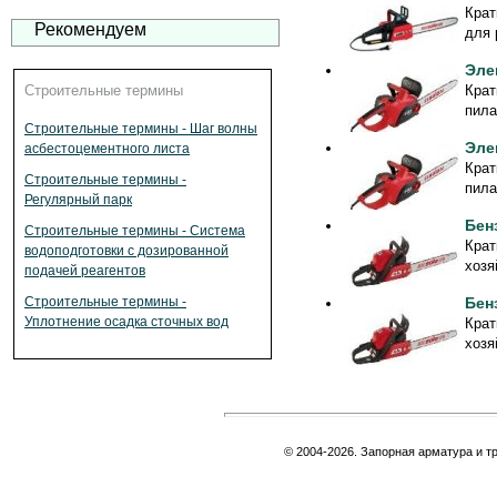
Крат
Рекомендуем
для 
Эле
Крат
Строительные термины
пила
Строительные термины - Шаг волны
Эле
асбестоцементного листа
Крат
Строительные термины -
пила
Регулярный парк
Бен
Строительные термины - Система
Крат
водоподготовки с дозированной
хозя
подачей реагентов
Бен
Строительные термины -
Уплотнение осадка сточных вод
Крат
хозя
© 2004-2026. Запорная арматура и т