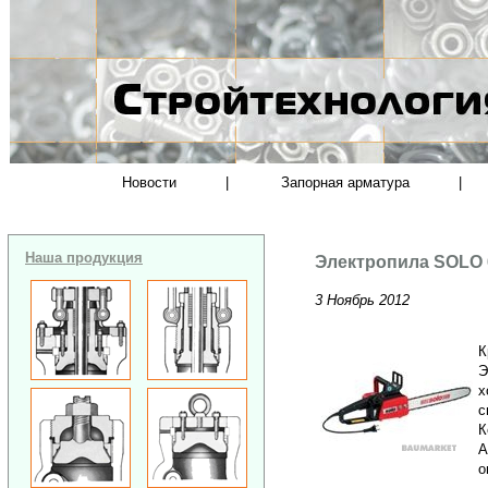
Новости
|
Запорная арматура
|
Наша продукция
Электропила SOLO 
3 Ноябрь 2012
К
Э
х
с
К
А
о