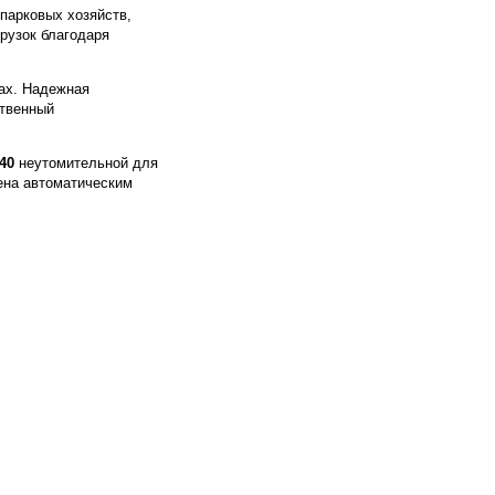
парковых хозяйств,
рузок благодаря
тах. Надежная
ственный
40
неутомительной для
ена автоматическим