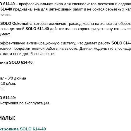
 614-40
– профессиональная пила для специалистов лесхозов и садово
614-40
предназначена для интенсивных работ и не боится серьезных наг
нения.
й
SOLO-Oekomatic
, которая исключает расход масла на холостых оборо
дгонка деталей
SOLO 614-40
действительно характеризует пилу как каче
умент.
эффективную антивибрационную систему, что делает работу
SOLO 614-
словиях продолжительной работы на высоте. Данная модель пилы оснащ
ателем цепи для безопасности.
тики SOLO 614-40:
аг - 3/8 дюйма
 10 м/сек
 кг
 614-40:
инструкция по эксплуатации.
иалы:
ктропила SOLO 614-40