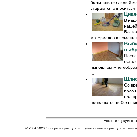
большинство людей ко
стараются относиться .
Цикл
В наш
нашей
Благо
материалов в помещени
Выби
выбр
После
остало
нынешнем многообразии
...
Шлиф
Со вр
пола 
пол п
появляются небольшие 
Новости
/
Документы
© 2004-2026. Запорная арматура и трубопроводная арматура от компа