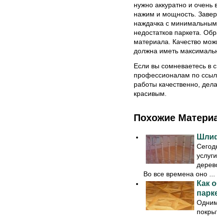
нужно аккуратно и очень 
нажим и мощность. Завер
наждачка с минимальным
недостатков паркета. Обр
материала. Качество мож
должна иметь максимальн
Если вы сомневаетесь в св
профессионалам по ссылке
работы качественно, дел
красивым.
Похожие Матери
Шлиф
Сегод
услуги
дерев
Во все времена оно ...
Как 
парк
Одним
покры