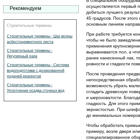
В специальное оборудова
осуществляется первый п
Рекомендуем
добиться лучшего результ
45 градусов. После этог
основным линиям направ
Строительные термины
При работе требуется ко
Строительные термины - Шаг волны
чтобы не было замедления
асбестоцементного листа
применения крупнозернис
Строительные термины -
выравнивается пол, а чт
Регулярный парк
ранее нанесенный лак, т
ровности и гладкости пов
Строительные термины - Система
водоподготовки с дозированной
После проведения предв
подачей реагентов
непосредственная обраб
Строительные термины -
возможность убрать мале
Уплотнение осадка сточных вод
сгладить древесную повер
и шероховатости. Благод
гладкость. Для этого пр
зернистостью. При шлифо
до минимальных номеров
Чтобы обработать примык
примеру, возле двери ил
специализированное обор