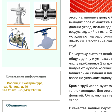
этого на миллиметровую 
выводят проект монтажа тр
должна укладываться вдо
воздух, идущий от окна.
укладывают на расстоянии
30–35 см. Расстояние счи
труб.
По чертежу считают необх
общую длину и умножают
числу прибавляют 2 м тру
получают нужное количес
Клинкерные ступени и пл
Контактная информация
вовсе не усложнит задачу
Россия, г. Екатеринбург,
Кроме труб используют 
ул. Ленина, д. 40
Тел./факс: +7 (343) 337896
теплоизоляцию. Для этог
фольгой. Он исключает т
тепло.
Объявления
В качестве заливки берут