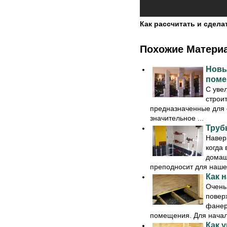
Как рассчитать и сдела
Похожие Матери
Новы
поме
С уве
строи
предназначенные для 
значительное ...
Труб
Навер
когда
домаш
преподносит для нашег
Как 
Очень
повер
фанер
помещения. Для начал
Как 