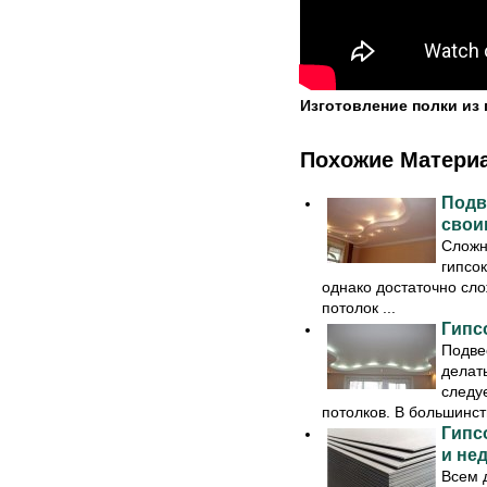
Изготовление полки из
Похожие Матери
Подв
свои
Сложн
гипсо
однако достаточно сл
потолок ...
Гипс
Подве
делат
следу
потолков. В большинств
Гипс
и не
Всем д