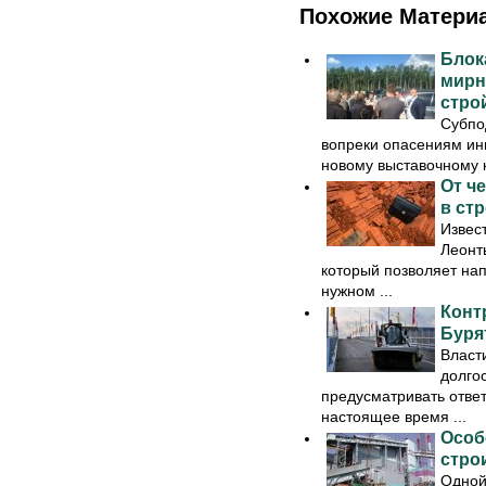
Похожие Матери
Блок
мирн
стро
Субпо
вопреки опасениям инв
новому выставочному к
От че
в ст
Извес
Леонт
который позволяет на
нужном ...
Конт
Буря
Власт
долго
предусматривать ответ
настоящее время ...
Особ
стро
Одной