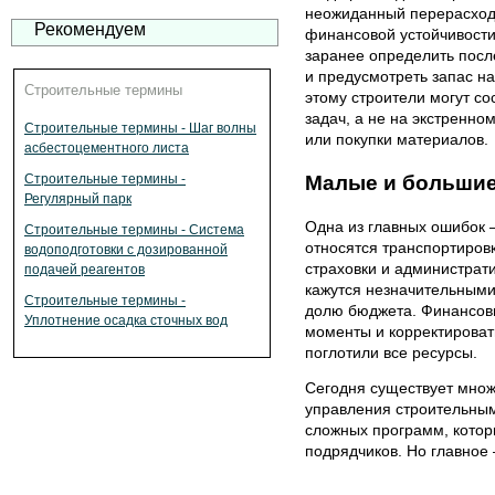
неожиданный перерасход
Рекомендуем
финансовой устойчивости
заранее определить после
и предусмотреть запас н
Строительные термины
этому строители могут со
задач, а не на экстренно
Строительные термины - Шаг волны
или покупки материалов.
асбестоцементного листа
Малые и большие
Строительные термины -
Регулярный парк
Одна из главных ошибок 
Строительные термины - Система
относятся транспортиров
водоподготовки с дозированной
страховки и администрат
подачей реагентов
кажутся незначительными,
Строительные термины -
долю бюджета. Финансовы
Уплотнение осадка сточных вод
моменты и корректироват
поглотили все ресурсы.
Сегодня существует множ
управления строительным
сложных программ, котор
подрядчиков. Но главное 