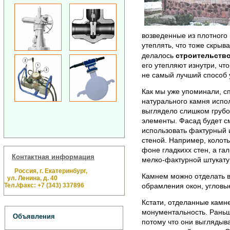
возведенные из плотного
утеплять, что тоже скрыв
делалось
строительство
его утепляют изнутри, чт
не самый лучший способ 
Как мы уже упоминали, с
натурального камня испол
выглядело слишком грубо
элементы. Фасад будет с
использовать фактурный 
стеной. Например, колот
фоне гладкихх стен, а гал
Контактная информация
мелко-фактурной штукату
Россия, г. Екатеринбург,
Камнем можно отделать 
ул. Ленина, д. 40
Тел./факс: +7 (343) 337896
обрамления окон, угловы
Кстати, отделанные камн
монументальность. Раньш
Объявления
потому что они выглядыв