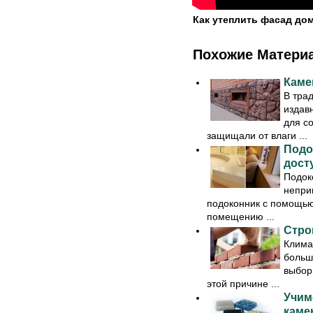
Как утеплить фасад до
Похожие Матери
Каме
В тра
издав
для с
защищали от влаги ...
Подо
дост
Подок
непри
подоконник с помощью
помещению ...
Стро
Клима
больш
выбор
этой причине ...
Учим
каме