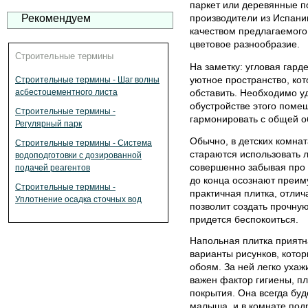
паркет или деревянные 
Рекомендуем
производители из Испани
качеством предлагаемого
цветовое разнообразие.
Строительные термины
На заметку: угловая гард
уютное пространство, ко
Строительные термины - Шаг волны
обставить. Необходимо у
асбестоцементного листа
обустройстве этого поме
Строительные термины -
гармонировать с общей о
Регулярный парк
Обычно, в детских комнат
Строительные термины - Система
стараются использовать л
водоподготовки с дозированной
совершенно забывая про 
подачей реагентов
до конца осознают преим
Строительные термины -
практичная плитка, отли
Уплотнение осадка сточных вод
позволит создать прочную
придется беспокоиться.
Напольная плитка приятн
варианты рисунков, кото
обоям. За ней легко ухаж
важен фактор гигиены, п
покрытия. Она всегда буд
малыша, и в комнате под