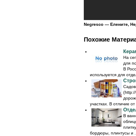
Negresco — Елените, Н
Похожие Матери
Кера
На се
для п
В Рос
используется для отдел
Стро
Садов
(http:
дорож
участках. В отличие от .
Отде
В ванн
облиц
плитк
бордюры, плинтусы и ..