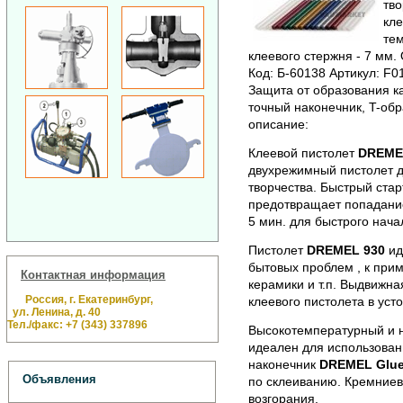
тво
кле
тем
клеевого стержня - 7 мм.
Код: Б-60138 Артикул: F0
Защита от образования к
точный наконечник, T-обр
описание:
Клеевой пистолет
DREME
двухрежимный пистолет д
творчества. Быстрый стар
предотвращает попадание
5 мин. для быстрого нач
Пистолет
DREMEL 930
ид
бытовых проблем , к прим
Контактная информация
керамики и т.п. Выдвижна
Россия, г. Екатеринбург,
клеевого пистолета в уст
ул. Ленина, д. 40
Тел./факс: +7 (343) 337896
Высокотемпературный и н
идеален для использован
наконечник
DREMEL Glue
Объявления
по склеиванию. Кремниев
возгорания.