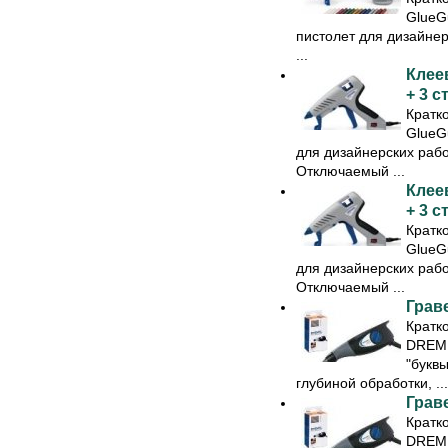
GlueG
пистолет для дизайнер
...
Клее
+ 3 с
Кратк
GlueG
для дизайнерских рабо
Отключаемый ...
Клее
+ 3 с
Кратк
GlueG
для дизайнерских рабо
Отключаемый ...
Грав
Кратк
DREME
"буквы
глубиной обработки, ...
Грав
Кратк
DREME