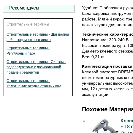
Рекомендуем
Удобная T-образная руко
балансировка инструмент
работе. Мягкий курок: тр
Строительные термины
нажать курок для постоян
Технические характери
Строительные термины - Шаг волны
Напряжение: 220-240 В
асбестоцементного листа
Высокая температура: 105
Строительные термины -
Диаметр клеевого стержн
Регулярный парк
Вес: 0,21 кг
Строительные термины - Система
Комплектация поставки
водоподготовки с дозированной
Клеевой пистолет DREMEL
подачей реагентов
низкотемпературных клее
Строительные термины -
универсальных высокотем
Уплотнение осадка сточных вод
мм, 12 цветных клеевых с
эксплуатации.
Похожие Матери
Клее
+ 18
Кратк