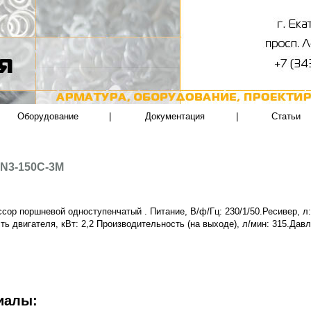
Оборудование
|
Документация
|
Статьи
N3-150C-3M
сор поршневой одноступенчатый . Питание, В/ф/Гц: 230/1/50.Ресивер, л:
ь двигателя, кВт: 2,2 Производительность (на выходе), л/мин: 315.Давл
иалы: