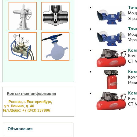
Точ
Мощн
Упра
Точ
Мощн
Упра
Ком
Комп
CT М
Ком
Комп
Реси
Ком
Контактная информация
Комп
Россия, г. Екатеринбург,
CT М
ул. Ленина, д. 40
Тел./факс: +7 (343) 337896
Объявления