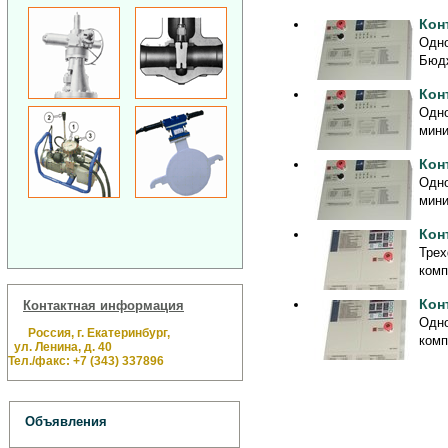
Кон
Одно
Бюдж
Кон
Одно
мини
Кон
Одно
мини
Кон
Трех
комп
Кон
Контактная информация
Одно
Россия, г. Екатеринбург,
комп
ул. Ленина, д. 40
Тел./факс: +7 (343) 337896
Объявления