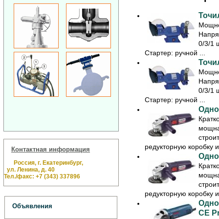
Точил
Мощно
Напря
0/3/1 
Стартер: ручной ...
Точил
Мощно
Напря
0/3/1 
Стартер: ручной ...
Одно
Кратк
мощна
строи
редукторную коробку из
Контактная информация
Одно
Россия, г. Екатеринбург,
Кратк
ул. Ленина, д. 40
мощна
Тел./факс: +7 (343) 337896
строи
редукторную коробку из
Одно
Объявления
CE Pr