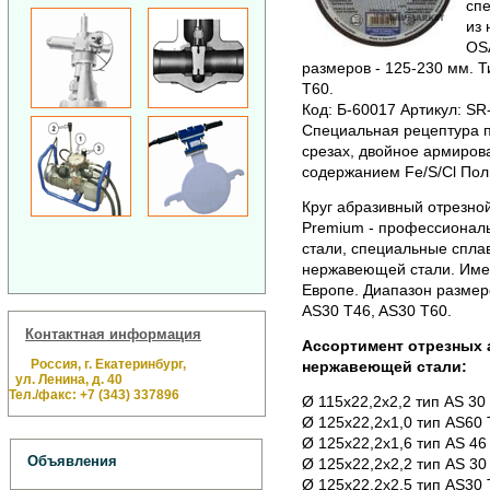
сп
из
OSA
размеров - 125-230 мм. Т
T60.
Код: Б-60017 Артикул: SR
Специальная рецептура 
срезах, двойное армирова
содержанием Fe/S/Cl Пол
Круг абразивный отрезно
Premium - профессионал
стали, специальные спла
нержавеющей стали. Име
Европе. Диапазон размеро
AS30 T46, AS30 T60.
Контактная информация
Ассортимент отрезных 
Россия, г. Екатеринбург,
нержавеющей стали:
ул. Ленина, д. 40
Тел./факс: +7 (343) 337896
Ø 115х22,2х2,2 тип AS 30 
Ø 125х22,2х1,0 тип AS60 
Ø 125х22,2х1,6 тип AS 46
Объявления
Ø 125х22,2х2,2 тип AS 30
Ø 125х22,2х2,5 тип AS30 