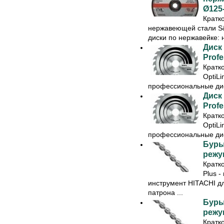
Ø125
Кратк
нержавеющей стали S
диски по нержавейке: 
Диск
Profe
Кратк
OptiLi
профессиональные диск
Диск
Profe
Кратк
OptiLi
профессиональные диск
Буры
режущ
Кратк
Plus 
инструмент HITACHI дл
патрона ...
Буры
режущ
Кратк