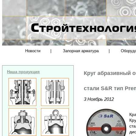
Новости
|
Запорная арматура
|
Оборуд
Наша продукция
Круг абразивный 
стали S&R тип Pre
3 Ноябрь 2012
Кра
Кр
ст
дис