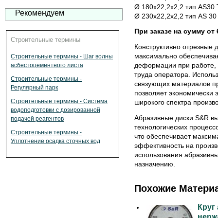
Ø 180х22,2х2,2 тип AS30 
Рекомендуем
Ø 230х22,2х2,2 тип AS 30
При заказе на сумму от
Строительные термины
Конструктивно отрезные 
максимально обеспечивае
Строительные термины - Шаг волны
деформации при работе,
асбестоцементного листа
труда оператора. Исполь
Строительные термины -
связующих материалов пр
Регулярный парк
позволяет экономически 
Строительные термины - Система
широкого спектра произв
водоподготовки с дозированной
Абразивные диски S&R в
подачей реагентов
технологических процесс
Строительные термины -
что обеспечивает максим
Уплотнение осадка сточных вод
эффективность на произв
использования абразивны
назначению.
Похожие Матери
Круг
нерж