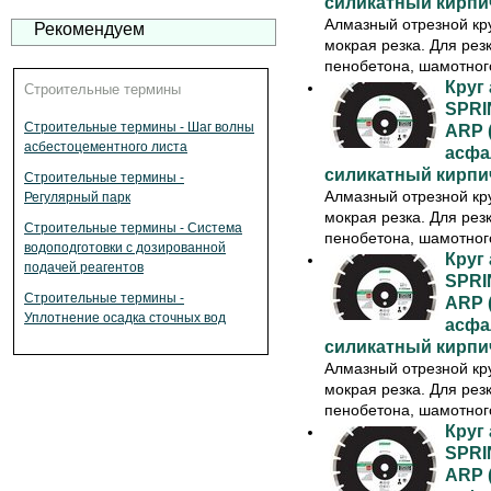
силикатный кирпи
Алмазный отрезной кру
Рекомендуем
мокрая резка. Для рез
пенобетона, шамотного
Круг
Строительные термины
SPRIN
Строительные термины - Шаг волны
ARP (
асбестоцементного листа
асфа
силикатный кирпи
Строительные термины -
Алмазный отрезной кру
Регулярный парк
мокрая резка. Для рез
Строительные термины - Система
пенобетона, шамотного
водоподготовки с дозированной
Круг
подачей реагентов
SPRIN
Строительные термины -
ARP (
Уплотнение осадка сточных вод
асфа
силикатный кирпи
Алмазный отрезной кру
мокрая резка. Для рез
пенобетона, шамотного
Круг
SPRIN
ARP (