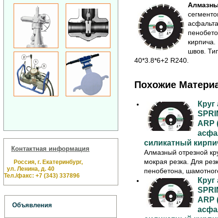
Алмазны
сегменто
асфальта
пенобето
кирпича.
швов. Ти
40*3.8*6+2 R240.
Похожие Матери
Круг
SPRIN
ARP (
асфа
силикатный кирпи
Контактная информация
Алмазный отрезной кру
мокрая резка. Для рез
Россия, г. Екатеринбург,
ул. Ленина, д. 40
пенобетона, шамотного
Тел./факс: +7 (343) 337896
Круг
SPRIN
ARP (
Объявления
асфа