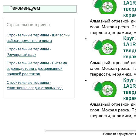
1A1R 
Рекомендуем
твер
кера
Алмазный отрезной ди
Строительные термины
слоя. Мокрая резка. П
твердости, керамики, м
Строительные термины - Шаг волны
Круг
асбестоцементного листа
1A1R 
Строительные термины -
твер
Регулярный парк
кера
Алмазный отрезной ди
Строительные термины - Система
слоя. Мокрая резка. П
водоподготовки с дозированной
твердости, керамики, м
подачей реагентов
Круг
Строительные термины -
1A1R 
Уплотнение осадка сточных вод
твер
кера
Алмазный отрезной ди
слоя. Мокрая резка. П
твердости, керамики, м
Новости
/
Документы