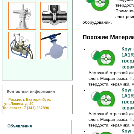
твердост
Применяе
электрои
оборудовании.
Похожие Матери
Круг
1A1R 
твер
кера
Алмазный отрезной ди
слоя. Мокрая резка. П
твердости, керамики, м
Круг
Контактная информация
1A1R 
Россия, г. Екатеринбург,
твер
ул. Ленина, д. 40
кера
Тел./факс: +7 (343) 337896
Алмазный отрезной ди
слоя. Мокрая резка. П
твердости, керамики, м
Объявления
Круг