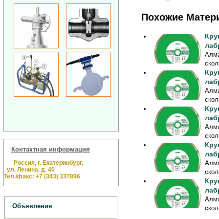
Похожие Матер
Кру
лаб
Алма
скол
Кру
лаб
Алма
скол
Кру
лаб
Алма
скол
Кру
Контактная информация
лаб
Россия, г. Екатеринбург,
Алма
ул. Ленина, д. 40
скол
Тел./факс: +7 (343) 337896
Кру
лаб
Алма
Объявления
скол