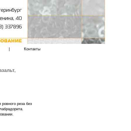
|
Контакты
азальт,
 ровного реза без
 лабрадорита.
овании.