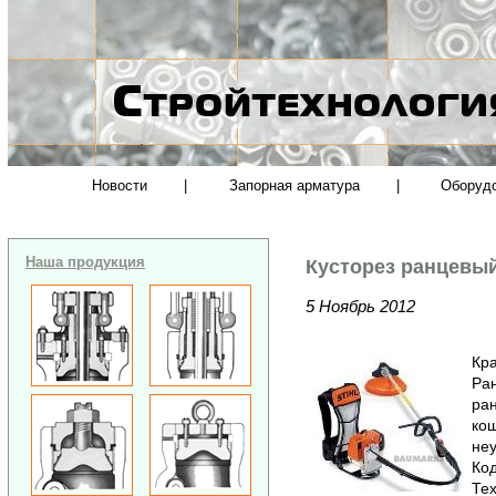
Новости
|
Запорная арматура
|
Оборуд
Наша продукция
Кусторез ранцевый
5 Ноябрь 2012
Кра
Ра
ран
кош
неу
Код
Тех