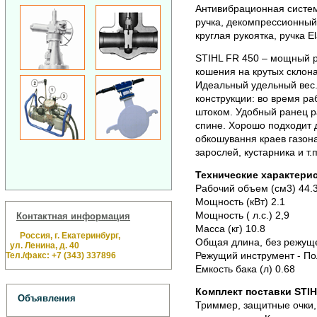
Антивибрационная систе
ручка, декомпрессионный
круглая рукоятка, ручка El
STIHL FR 450 – мощный р
кошения на крутых склона
Идеальный удельный вес.
конструкции: во время р
штоком. Удобный ранец р
спине. Хорошо подходит д
обкошування краев газона
зарослей, кустарника и т.п
Технические характерис
Рабочий объем (см3) 44.
Мощность (кВт) 2.1
Мощность ( л.с.) 2,9
Контактная информация
Масса (кг) 10.8
Россия, г. Екатеринбург,
Общая длина, без режуще
ул. Ленина, д. 40
Режущий инструмент - По
Тел./факс: +7 (343) 337896
Емкость бака (л) 0.68
Комплект поставки STIH
Объявления
Триммер, защитные очки, 