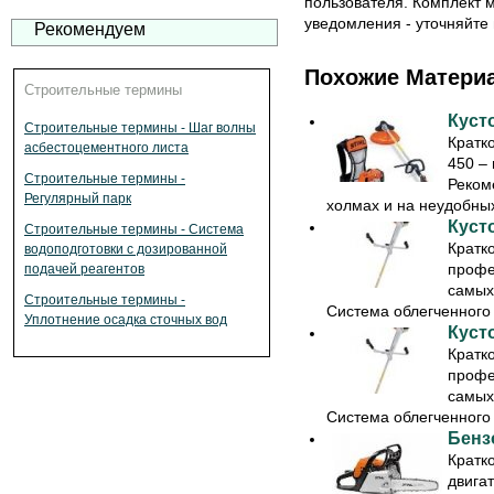
пользователя. Комплект 
уведомления - уточняйте 
Рекомендуем
Похожие Матери
Строительные термины
Куст
Строительные термины - Шаг волны
Кратк
асбестоцементного листа
450 –
Строительные термины -
Реком
Регулярный парк
холмах и на неудобных,
Куст
Строительные термины - Система
Кратк
водоподготовки с дозированной
профе
подачей реагентов
самых 
Строительные термины -
Система облегченного .
Уплотнение осадка сточных вод
Куст
Кратк
профе
самых 
Система облегченного .
Бенз
Кратк
двигат