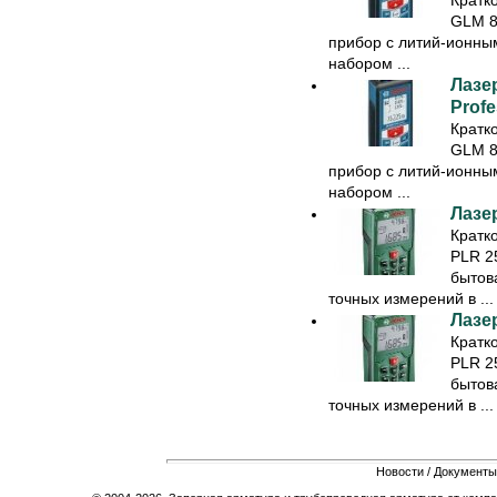
GLM 8
прибор с литий-ионны
набором ...
Лазе
Profe
Кратк
GLM 8
прибор с литий-ионны
набором ...
Лазе
Кратк
PLR 25
бытов
точных измерений в ...
Лазе
Кратк
PLR 25
бытов
точных измерений в ...
Новости
/
Документы