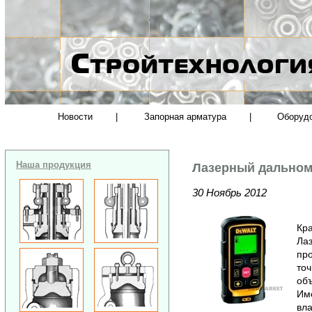
Новости
|
Запорная арматура
|
Оборуд
Наша продукция
Лазерный дально
30 Ноябрь 2012
Кра
Ла
пр
точ
об
Име
вла