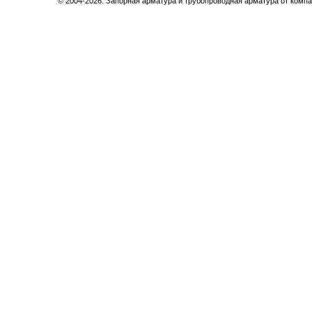
© 2004-2026. Запорная арматура и трубопроводная арматура от компа