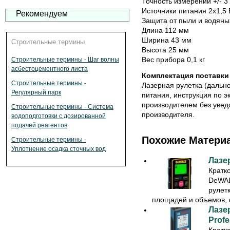
Точность измерений +/- 3
Источники питания 2x1,5 
Рекомендуем
Защита от пыли и водяны
Длина 112 мм
Ширина 43 мм
Строительные термины
Высота 25 мм
Вес прибора 0,1 кг
Строительные термины - Шаг волны
асбестоцементного листа
Комплектация поставк
Строительные термины -
Лазерная рулетка (дально
Регулярный парк
питания, инструкция по э
производителем без увед
Строительные термины - Система
производителя.
водоподготовки с дозированной
подачей реагентов
Похожие Матери
Строительные термины -
Уплотнение осадка сточных вод
Лазе
Кратк
DeWAL
рулет
площадей и объемов, ф
Лазе
Profe
Кратк