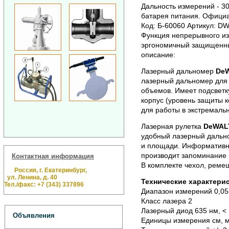
Дальность измерений - 30
батарея питания.
Официал
Код: Б-60060 Артикул: D
Функция непрерывного из
эргономичный защищенный
описание:
Лазерный дальномер
De
лазерный дальномер для 
объемов. Имеет подсветк
корпус (уровень защиты к
для работы в экстремаль
Лазерная рулетка
DeWAL
удобный лазерный дальн
и площади. Информативны
производит запоминание 
Контактная информация
В комплекте чехол, ремеш
Россия, г. Екатеринбург,
ул. Ленина, д. 40
Технические характери
Тел./факс: +7 (343) 337896
Диапазон измерений 0,05
Класс лазера 2
Лазерный диод 635 нм, < 
Объявления
Единицы измерения см, 