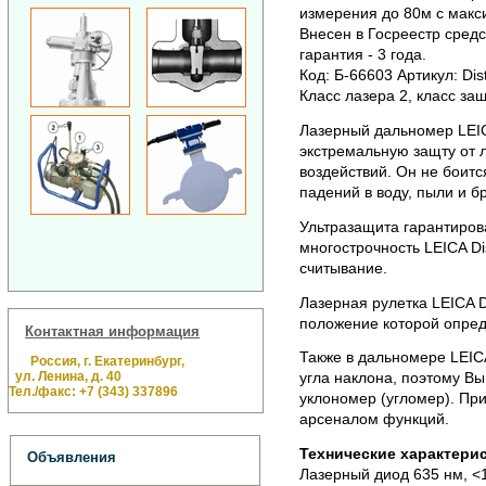
измерения до 80м с макс
Внесен в Госреестр сред
гарантия - 3 года.
Код: Б-66603 Артикул: Dis
Класс лазера 2, класс за
Лазерный дальномер LEIC
экстремальную защту от 
воздействий. Он не боитс
падений в воду, пыли и бр
Ультразащита гарантиров
многострочность LEICA D
считывание.
Лазерная рулетка LEICA D
положение которой опред
Контактная информация
Также в дальномере LEICA
Россия, г. Екатеринбург,
ул. Ленина, д. 40
угла наклона, поэтому Вы
Тел./факс: +7 (343) 337896
уклономер (угломер). П
арсеналом функций.
Технические характерис
Объявления
Лазерный диод 635 нм, <