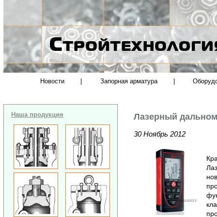
Новости
|
Запорная арматура
|
Оборуд
Наша продукция
Лазерный дальноме
30 Ноябрь 2012
Кра
Лаз
нов
пр
фу
кла
про