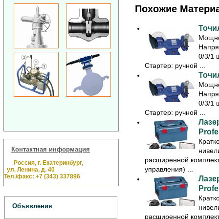
Похожие Матери
Точил
Мощно
Напря
0/3/1 
Стартер: ручной ...
Точил
Мощно
Напря
0/3/1 
Стартер: ручной ...
Лазе
Profe
Кратк
Контактная информация
нивел
расширенной комплект
Россия, г. Екатеринбург,
управления) ...
ул. Ленина, д. 40
Тел./факс: +7 (343) 337896
Лазе
Profe
Кратк
Объявления
нивел
расширенной комплект