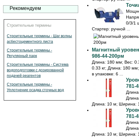
Точил
Рекомендуем
Мощно
Напря
0/3/1 
Строительные термины
Стартер: ручной ...
Строительные термины - Шаг волны
асбестоцементного листа
Магнитный уровень
Строительные термины -
986-44-200рм
Регулярный парк
Длина: 180 мм; Вес: 0.3
Строительные термины - Система
0.33 кг; Длина: 180 мм
водоподготовки с дозированной
в упаковке: 6 ...
подачей реагентов
Урове
Строительные термины -
781-4
Уплотнение осадка сточных вод
Длина:
Длина:
Длина: 10 м; Ширина: 1
Урове
781-4
Длина:
Длина:
Длина: 10 м; Ширина: 1