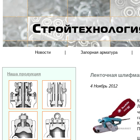
Новости
|
Запорная арматура
|
Наша продукция
Ленточная шлифма
4 Ноябрь 2012
К
Л
ч
г
К
П
Ш