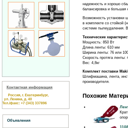
надежность и хорошо сба
балансировка и большая 
Возможность установки ш
в комплекте со стойкой 
системе пылеудаления. 
Технические характерист
Мощность: 850 Вт
Длина ленты: 610 мм
Ширина ленты: 76 или 10
Скорость протяга ленты: 
Вес: 4,8кг
Комплект поставки Makit
Шлифмашина, лента, инст
производителя.
Контактная информация
Похожие Матер
Россия, г. Екатеринбург,
ул. Ленина, д. 40
Тел./факс: +7 (343) 337896
Лен
Крат
опор
Объявления
110