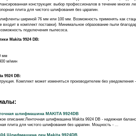
лансированная конструкция: выбор профессионалов в течение многих л
опорная плита для чистого шлифования без царапин.
лифленты шириной 76 мм или 100 мм. Возможность применять как стац
(не входит в комплект поставки). Минимальное образование пыли благод
Возможность подключения пылесоса.
ики Makita 9924 DB:
0 мм
400 м/мин
a 9924 DB:
рукция. Комплект может изменяться производителем без уведомления -
иалы:
точная шлифмашина MAKITA 9924DB
кое описание:Ленточная шлифмашина Makita 9924 DB - надежная балан
ная плита для чистого шлифования без царапин. Мощность - ...
804 Шлифмашина лен Makita 9924DB