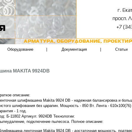
Оборудование
|
Документация
|
Статьи
шина MAKITA 9924DB
раткое описание:
енточная шлифмашина Makita 9924 DB - надежная балансировка и боль
истого шлифования без царапин. Мощность - 850 Вт. Лента - 610х100(76
арантия - 1 год.
од: Б-11802 Артикул: 9924DB Технологии:
ылеудаление, подключение пылесоса.
Полное описание:
лифмашина ленточная Makita 9924 DB - достаточная мощность, подтве