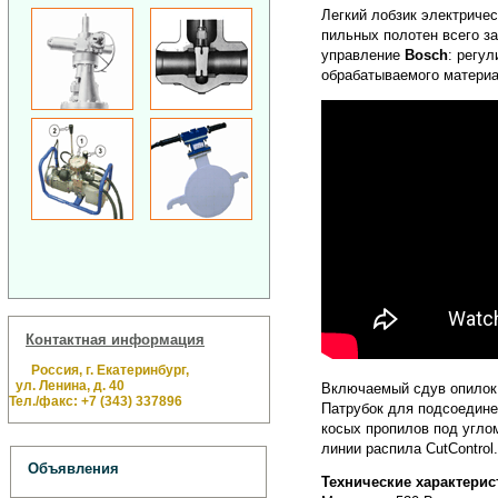
Легкий лобзик электриче
пильных полотен всего з
управление
Bosch
: регу
обрабатываемого материа
Контактная информация
Россия, г. Екатеринбург,
ул. Ленина, д. 40
Включаемый сдув опило
Тел./факс: +7 (343) 337896
Патрубок для подсоедине
косых пропилов под углом
линии распила CutControl
Объявления
Технические характери