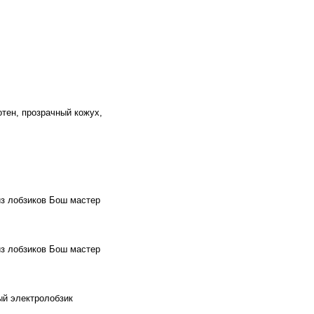
отен, прозрачный кожух,
из лобзиков Бош мастер
из лобзиков Бош мастер
ый электролобзик