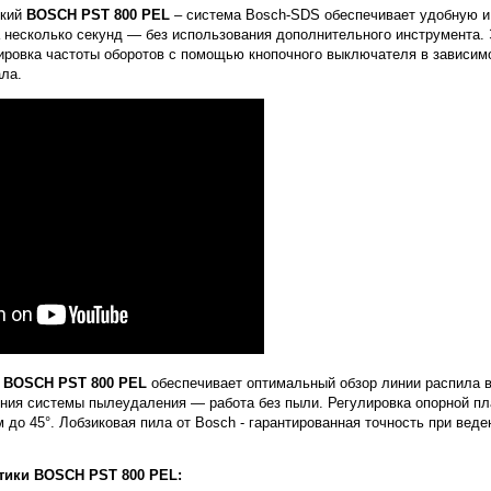
ский
BOSCH PST 800 PEL
– система Bosch-SDS обеспечивает удобную и
а несколько секунд — без использования дополнительного инструмента.
лировка частоты оборотов с помощью кнопочного выключателя в зависим
ла.
к
BOSCH PST 800 PEL
обеспечивает оптимальный обзор линии распила 
ния системы пылеудаления — работа без пыли. Регулировка опорной п
 до 45°. Лобзиковая пила от Bosch - гарантированная точность при вед
.
стики BOSCH PST 800 PEL: