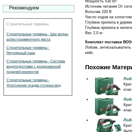
Мощность 530 Вт
Источник питания От сет
Рекомендуем
Вольтаж 220 В
Число ходов на холостом
Глубина пропила в дерев
Строительные термины
Глубина пропила в нелеги
Вес 2,0 кг
Строительные термины - Шаг волны
асбестоцементного листа
Комплект поставки BOS
Лобзик, антискалыватель 
Строительные термины -
кейс.
Регулярный парк
Строительные термины - Система
Похожие Матер
водоподготовки с дозированной
подачей реагентов
Лоб
Строительные термины -
Крат
Уплотнение осадка сточных вод
клас
Лоб
Крат
клас
Лоб
Крат
быто