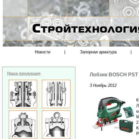
Новости
|
Запорная арматура
|
Наша продукция
Лобзик BOSCH PST 8
3 Ноябрь 2012
К
Л
к
М
2
К
Р