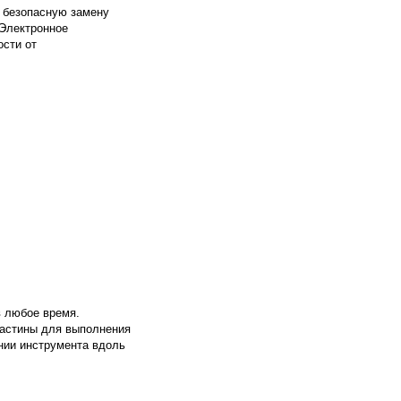
 безопасную замену
 Электронное
ости от
в любое время.
ластины для выполнения
ении инструмента вдоль