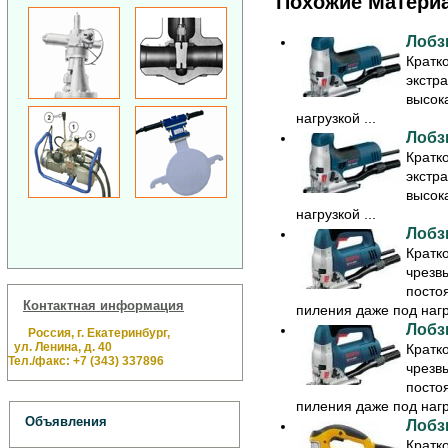
Похожие Матери
Лобз
Кратк
экстр
высок
нагрузкой ...
Лобз
Кратк
экстр
высок
нагрузкой ...
Лобз
Кратк
чрезв
посто
Контактная информация
пиления даже под нагру
Лобз
Россия, г. Екатеринбург,
ул. Ленина, д. 40
Кратк
Тел./факс: +7 (343) 337896
чрезв
посто
пиления даже под нагру
Объявления
Лобз
Кратк