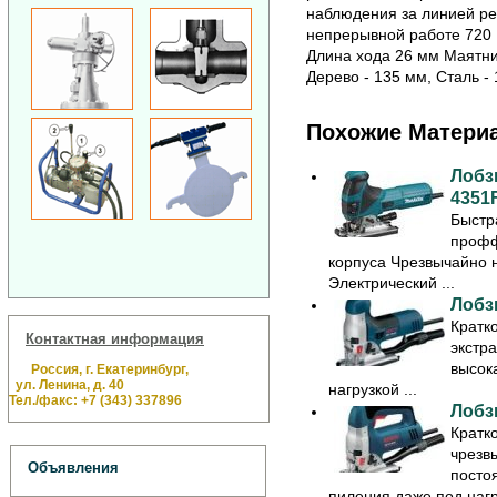
наблюдения за линией р
непрерывной работе 720 В
Длина хода 26 мм Маятни
Дерево - 135 мм, Сталь - 
Похожие Матери
Лобз
4351
Быстр
профф
корпуса Чрезвычайно 
Электрический ...
Лобз
Кратк
Контактная информация
экстр
высок
Россия, г. Екатеринбург,
ул. Ленина, д. 40
нагрузкой ...
Тел./факс: +7 (343) 337896
Лобз
Кратк
чрезв
Объявления
посто
пиления даже под нагру