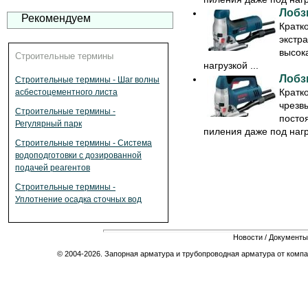
Лобз
Рекомендуем
Кратк
экстр
высок
Строительные термины
нагрузкой ...
Лобз
Строительные термины - Шаг волны
Кратк
асбестоцементного листа
чрезв
Строительные термины -
посто
Регулярный парк
пиления даже под нагру
Строительные термины - Система
водоподготовки с дозированной
подачей реагентов
Строительные термины -
Уплотнение осадка сточных вод
Новости
/
Документы
© 2004-2026. Запорная арматура и трубопроводная арматура от компа