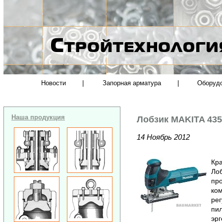
Новости
|
Запорная арматура
|
Оборуд
Наша продукция
Лобзик MAKITA 43
14 Ноябрь 2012
Кра
Ло
пр
ком
рег
пи
эрг