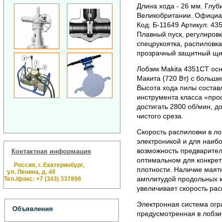
Длина хода - 26 мм. Глуб
Великобритании.
Официаль
Код: Б-11649 Артикул: 43
Плавный пуск, регулировк
спецрукоятка, распиловка
прозрачный защитный щит
Лобзик Makita 4351CT о
Макита (720 Вт) с больш
Высота хода пилы составл
инструмента класса «про
достигать 2800 об/мин, д
чистого среза.
Скорость распиловки в ло
электроникой и для наиб
возможность предварител
Контактная информация
оптимальном для конкрет
Россия, г. Екатеринбург,
плотности. Наличие маятн
ул. Ленина, д. 40
амплитудой продольных к
Тел./факс: +7 (343) 337896
увеличивает скорость рас
Электронная система огра
Объявления
предусмотренная в лобзи