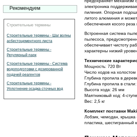
предохраняет механизм о
электроника поддерживае
Рекомендуем
пиления. Опорная подошв
литого алюминия и може
обеспечения косого реза 
Строительные термины
Встроенная система пыл
Строительные термины - Шаг волны
пылесоса, предусмотренна
асбестоцементного листа
обеспечивает чистоту ра
Строительные термины -
характерны низкий урове
Регулярный парк
Технические характерис
Строительные термины - Система
Мощность: 720 Вт
водоподготовки с дозированной
Число ходов на холостом 
подачей реагентов
Глубина пропила в дерев
Строительные термины -
Глубина пропила в стали:
Уплотнение осадка сточных вод
Высота хода: 26 мм
Маятниковый ход: 4-ступ
Вес: 2,5 кг
Комплект поставки Maki
Лобзик, чемодан, крышка
пластика, шестигранный 