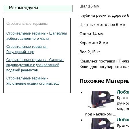
Шаг 16 мм
Рекомендуем
Глубина резки в: Дереве 
Строительные термины
Цветных металлов 6 мм
Стали 14 мм
Строительные термины - Шаг волны
асбестоцементного листа
Керамике 8 мм
Строительные термины -
Вес 2,15 кг
Регулярный парк
Строительные термины - Система
Комплект поставки : Пилк
водоподготовки с дозированной
Ключ для регулировки нак
подачей реагентов
Строительные термины -
Похожие Матери
Уплотнение осадка сточных вод
Лобз
Кратк
ручно
модел
под наклоном ...
Лобз
Кратк