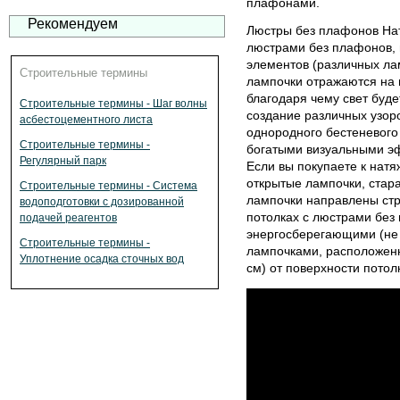
плафонами.
Рекомендуем
Люстры без плафонов Нат
люстрами без плафонов,
элементов (различных лам
Строительные термины
лампочки отражаются на 
благодаря чему свет буде
Строительные термины - Шаг волны
создание различных узоро
асбестоцементного листа
однородного бестеневого
Строительные термины -
богатыми визуальными э
Регулярный парк
Если вы покупаете к на
открытые лампочки, стара
Строительные термины - Система
лампочки направлены стр
водоподготовки с дозированной
потолках с люстрами без
подачей реагентов
энергосберегающими (не
Строительные термины -
лампочками, расположен
Уплотнение осадка сточных вод
см) от поверхности потол