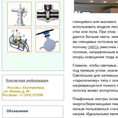
глянцевого или матового.
использовать модели люст
стен или пола. При этом
дается больше света, че
же глянцевых потолков м
здесь
поэтому
уместнее 
потоком, направленным в
опоры освещения тогда зай
Главное, чтобы световые 
под прямым углом, иначе 
Светильник для натяжных 
«тарелочному» типу с ос
Контактная информация
нагревающегося тонкого м
Россия, г. Екатеринбург,
потолок может испортитьс
ул. Ленина, д. 40
Тел./факс: +7 (343) 337896
Плафонные люстры осн
энергосберегающими ламп
нельзя пользоваться «г
Объявления
нагрев. Идеальными явля