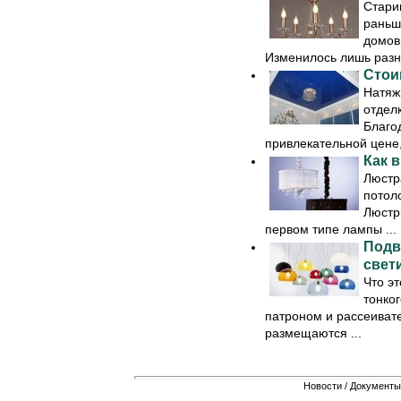
Стари
раньш
домов
Изменилось лишь разно
Стои
Натяж
отдел
Благо
привлекательной цене,
Как 
Люстр
потол
Люстр
первом типе лампы ...
Подв
свет
Что э
тонко
патроном и рассеиват
размещаются ...
Новости
/
Документы