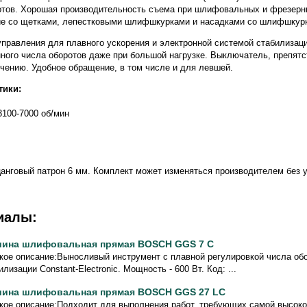
отов. Хорошая производительность съема при шлифовальных и фрезерн
ие со щетками, лепестковыми шлифшкурками и насадками со шлифшкур
правления для плавного ускорения и электронной системой стабилизации
ного числа оборотов даже при большой нагрузке. Выключатель, препят
ению. Удобное обращение, в том числе и для левшей.
тики:
3100-7000 об/мин
цанговый патрон 6 мм. Комплект может изменяться производителем без 
иалы:
ина шлифовальная прямая BOSCH GGS 7 C
кое описание:Выносливый инструмент с плавной регулировкой числа об
илизации Constant-Electronic. Мощность - 600 Вт. Код: ...
ина шлифовальная прямая BOSCH GGS 27 LC
кое описание:Подходит для выполнения работ, требующих самой высокой