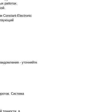
ых работах.
кой.
 Constant-Electronic
ствующий
уведомления - уточняйте
оротов. Система
 точности, в