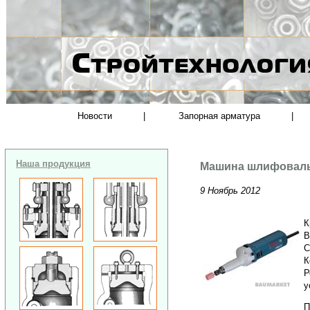
Новости
|
Запорная арматура
|
Наша продукция
Машина шлифоваль
9 Ноябрь 2012
К
В
C
К
Р
у
П