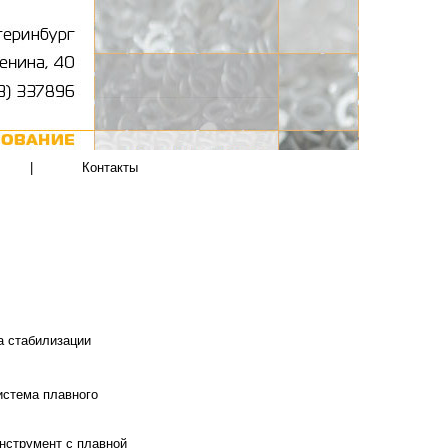
|
Контакты
а стабилизации
система плавного
струмент с плавной