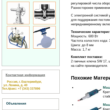
регулировкой числа обор
Разносторонее применен
С электронной системой у
для поддержания постоян
непреднамеренному включ
Технические характерис
Мощность: 600 Вт
Частота холостого хода: 
Цанга: до 8 мм
Масса: 1,7 кг
Комплект поставки:
2 гаечных ключа SW 17, 
на сайте производителя.
Контактная информация
Похожие Матер
Россия, г. Екатеринбург,
ул. Ленина, д. 40
Маш
Тел./факс: +7 (343) 337896
Крат
стаб
Объявления
Маш
Крат