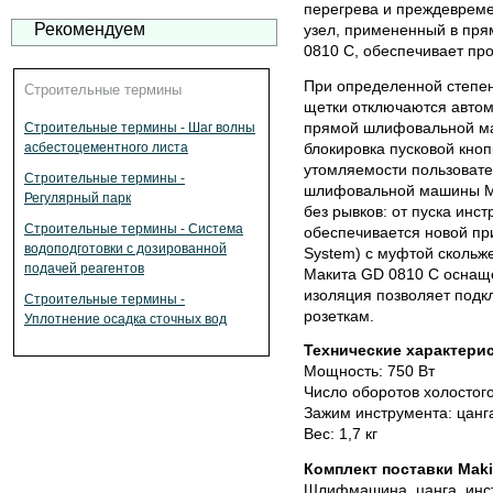
перегрева и преждеврем
Рекомендуем
узел, примененный в пр
0810 C, обеспечивает пр
При определенной степен
Строительные термины
щетки отключаются автом
прямой шлифовальной ма
Строительные термины - Шаг волны
блокировка пусковой кноп
асбестоцементного листа
утомляемости пользовате
Строительные термины -
шлифовальной машины Ma
Регулярный парк
без рывков: от пуска инс
Строительные термины - Система
обеспечивается новой при
водоподготовки с дозированной
System) с муфтой сколь
подачей реагентов
Макита GD 0810 C оснащ
изоляция позволяет подк
Строительные термины -
розеткам.
Уплотнение осадка сточных вод
Технические характерис
Мощность: 750 Вт
Число оборотов холостого
Зажим инструмента: цанг
Вес: 1,7 кг
Комплект поставки Maki
Шлифмашина, цанга, инст