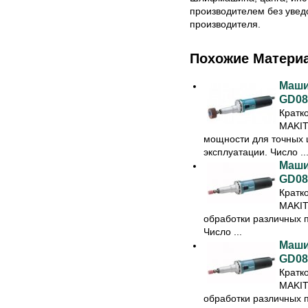
производителем без увед
производителя.
Похожие Матери
Маши
GD08
Кратк
MAKIT
мощности для точных 
эксплуатации. Число ..
Маши
GD08
Кратк
MAKIT
обработки различных п
Число ...
Маши
GD08
Кратк
MAKIT
обработки различных п