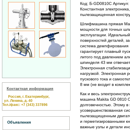
Код: Б-GD0810C Артикул:
Константная электроника
пылезащищенная констру
Шлифмашина прямая Maki
мощности для точных шл
эксплуатации. Идеальный
поверхностей деталей, за
система демпфирования S
гарантирует плавный пус
литого под давлением ал
шпинделя 43 мм отвечает
Электронная стабилизаци
нагрузкой. Электронная р
пускового тока и самоот
8 мм (не входит в комплек
Контактная информация
Как и весь электроинстр
Россия, г. Екатеринбург,
машина Makita GD 0810 C
ул. Ленина, д. 40
долговечностью. Этому в
Тел./факс: +7 (343) 337896
усовершенствованная си
пылезащищенным двигате
и герметизированными к
Объявления
важные узлы и детали инс