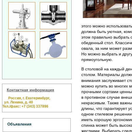
этого можно использовать
должна быть уютная, ком
этом правильно выбрать 
обеденный стол. Классич
овала, за ним может разм
Но можно выбрать и друг
прямоугольную.
В столовой на каждый де
столом. Материалы должн
внимания заслуживает ст
можно купить во многих м
Контактная информация
прочными сортами ценных
в противном случае внеш
Россия, г. Екатеринбург,
ул. Ленина, д. 40
некрасивым. Также важны
Тел./факс: +7 (343) 337896
длины, что гарантирует у
одном стилевом решении 
иметь хорошую эргономику
Объявления
спинка может быть высока
жесткими. Выбирать следу