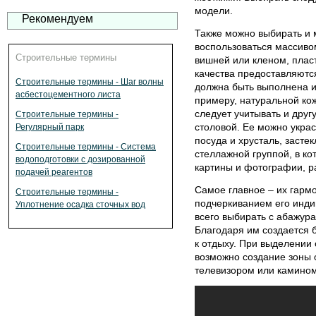
модели.
Рекомендуем
Также можно выбирать и 
воспользоваться массивом
Строительные термины
вишней или кленом, плас
качества предоставляютс
Строительные термины - Шаг волны
должна быть выполнена из
асбестоцементного листа
примеру, натуральной кож
следует учитывать и друг
Строительные термины -
столовой. Ее можно украс
Регулярный парк
посуда и хрусталь, заст
Строительные термины - Система
стеллажной группой, в ко
водоподготовки с дозированной
картины и фотографии, р
подачей реагентов
Самое главное – их гарм
Строительные термины -
подчеркиванием его инди
Уплотнение осадка сточных вод
всего выбирать с абажур
Благодаря им создается 
к отдыху. При выделении 
возможно создание зоны 
телевизором или камином