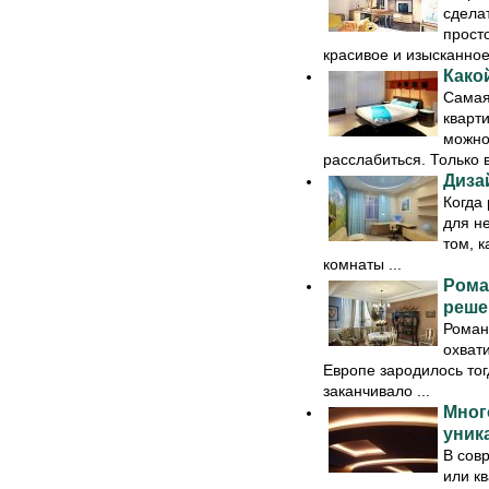
сдела
прост
красивое и изысканное.
Како
Самая
кварти
можно
расслабиться. Только в
Диза
Когда 
для не
том, 
комнаты ...
Рома
реше
Роман
охвати
Европе зародилось тогд
заканчивало ...
Мног
уник
В сов
или к