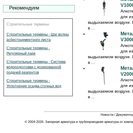
V100
Рекомендуем
Алкоте
для и
выдыхаемом воздухе. 
Строительные термины
в ...
Мета
Строительные термины - Шаг волны
V300
асбестоцементного листа
Алкоте
Строительные термины -
для и
Регулярный парк
выдыхаемом воздухе. 
Строительные термины - Система
в ...
водоподготовки с дозированной
Мета
подачей реагентов
V200
Алкоте
Строительные термины -
для и
Уплотнение осадка сточных вод
выдыхаемом воздухе. 
в ...
Новости
/
Документы
© 2004-2026. Запорная арматура и трубопроводная арматура от компа