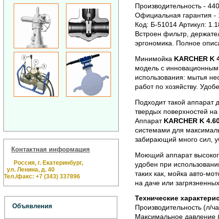
Производительность - 440
Официальная гарантия - 1
Код: Б-51014 Артикул: 1.
Встроен фильтр, держате
эргономика. Полное опис
Минимойка
KARCHER K 4
модель с инновационными
использования: мытья не
работ по хозяйству. Удоб
Подходит такой аппарат д
твердых поверхностей на 
Аппарат
KARCHER K 4.6
системами для максималь
забирающий много сил, у
Контактная информация
Моющий аппарат высоко
Россия, г. Екатеринбург,
удобен при использовании
ул. Ленина, д. 40
таких как, мойка авто-мо
Тел./факс: +7 (343) 337896
на даче или загрязненных
Технические характери
Объявления
Производительность (л/ча
Максимальное давление (