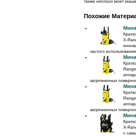
также неплохо моет маши
Похожие Матери
Мини
Кратк
X-Ran
иннов
частого использования:
Мини
Кратк
Range
аппар
загрязненных поверхнос
Мини
Кратк
Range
аппар
загрязненных поверхнос
Мини
Кратк
X-Ran
с сам