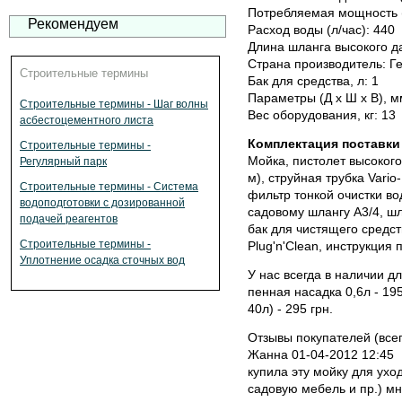
Потребляемая мощность (к
Рекомендуем
Расход воды (л/час): 440
Длина шланга высокого да
Страна производитель: Г
Строительные термины
Бак для средства, л: 1
Параметры (Д x Ш x В), мм
Строительные термины - Шаг волны
Вес оборудования, кг: 13
асбестоцементного листа
Комплектация поставки
Строительные термины -
Мойка, пистолет высокого
Регулярный парк
м), струйная трубка Vari
Строительные термины - Система
фильтр тонкой очистки во
водоподготовки с дозированной
садовому шлангу А3/4, шл
подачей реагентов
бак для чистящего средст
Строительные термины -
Plug'n'Clean, инструкция 
Уплотнение осадка сточных вод
У нас всегда в наличии 
пенная насадка 0,6л - 19
40л) - 295 грн.
Отзывы покупателей (всег
Жанна 01-04-2012 12:45
купила эту мойку для ухо
садовую мебель и пр.) м