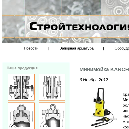
Новости
|
Запорная арматура
|
Оборуд
Наша продукция
Минимойка KARCHE
3 Ноябрь 2012
Кра
Ми
бол
ин
час
маш
хоз