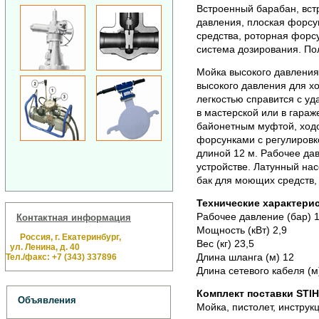
Встроенный барабан, вст
давления, плоская форсу
средства, роторная форсу
система дозирования.
Пол
Мойка высокого давления
высокого давления для х
легкостью справится с у
в мастерской или в гараж
байонетным муфтой, ход
форсунками с регулировк
длиной 12 м. Рабочее дав
устройстве. Латунный на
бак для моющих средств,
Технические характерис
Рабочее давление (бар) 
Контактная информация
Мощность (кВт) 2,9
Россия, г. Екатеринбург,
Вес (кг) 23,5
ул. Ленина, д. 40
Длина шланга (м) 12
Тел./факс: +7 (343) 337896
Длина сетевого кабеля (м
Комплект поставки STIH
Объявления
Мойка, пистолет, инструк