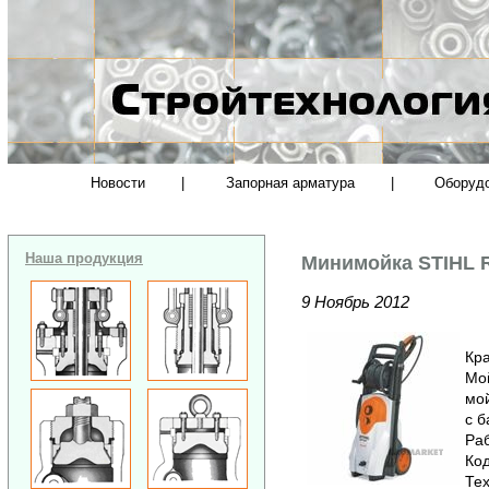
Новости
|
Запорная арматура
|
Оборуд
Наша продукция
Минимойка STIHL 
9 Ноябрь 2012
Кра
Мой
мой
с б
Раб
Код
Тех