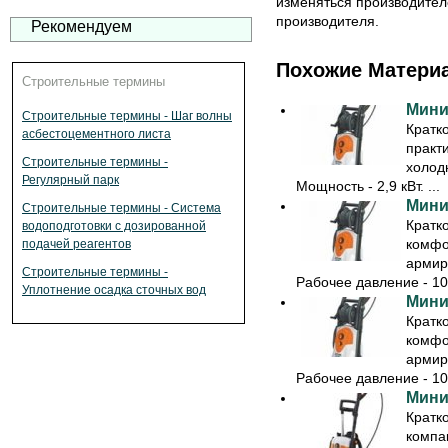
изменяться производител
производителя.
Рекомендуем
Похожие Матери
Строительные термины
Мини
Строительные термины - Шаг волны
Кратк
асбестоцементного листа
практ
Строительные термины -
холод
Регулярный парк
Мощность - 2,9 кВт. ...
Мини
Строительные термины - Система
Кратк
водоподготовки с дозированной
комфо
подачей реагентов
армир
Строительные термины -
Рабочее давление - 10-
Уплотнение осадка сточных вод
Мини
Кратк
комфо
армир
Рабочее давление - 10-
Мини
Кратк
компа