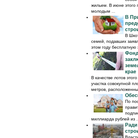
жильем. В июне этого 
молодым ...
В Пр
пред
стро
В Шко
семей, подавших заявл
этом году бесплатную 
Фонд
закл
земе
крае
В качестве лотов этог
участка совокупной п
метров, расположенные 
Обес
По по
прави
подпис
миллиарда рублей из ..
Ради
стро
Власт