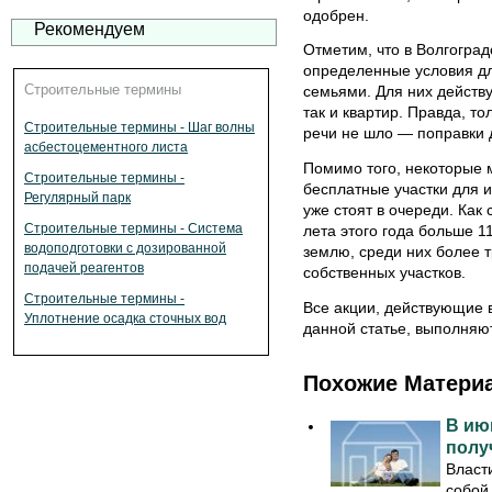
одобрен.
Рекомендуем
Отметим, что в Волгоград
определенные условия д
Строительные термины
семьями. Для них действу
так и квартир. Правда, то
Строительные термины - Шаг волны
речи не шло — поправки 
асбестоцементного листа
Помимо того, некоторые 
Строительные термины -
бесплатные участки для и
Регулярный парк
уже стоят в очереди. Как
Строительные термины - Система
лета этого года больше 1
водоподготовки с дозированной
землю, среди них более 
подачей реагентов
собственных участков.
Строительные термины -
Все акции, действующие в
Уплотнение осадка сточных вод
данной статье, выполняют
Похожие Матери
В ию
полу
Власт
собой