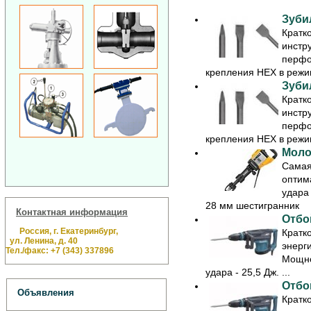
Зуби
Кратк
инстр
перфо
крепления HEX в режим
Зуби
Кратк
инстр
перфо
крепления HEX в режим
Моло
Самая
оптим
удара
28 мм шестигранник
Контактная информация
Отбо
Россия, г. Екатеринбург,
Кратк
ул. Ленина, д. 40
энерг
Тел./факс: +7 (343) 337896
Мощно
удара - 25,5 Дж. ...
Отбо
Объявления
Кратк